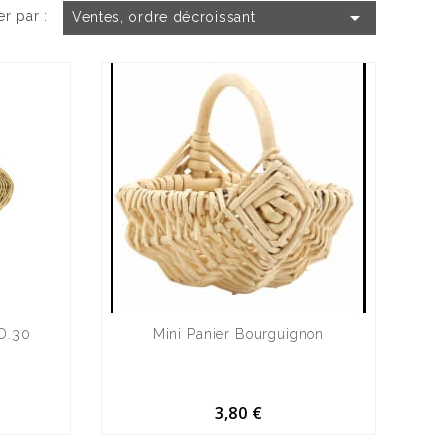

er par :
Ventes, ordre décroissant
 D.30
Mini Panier Bourguignon
3,80 €