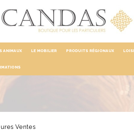
S ANIMAUX
LE MOBILIER
PRODUITS RÉGIONAUX
LOIS
RMATIONS
eures Ventes