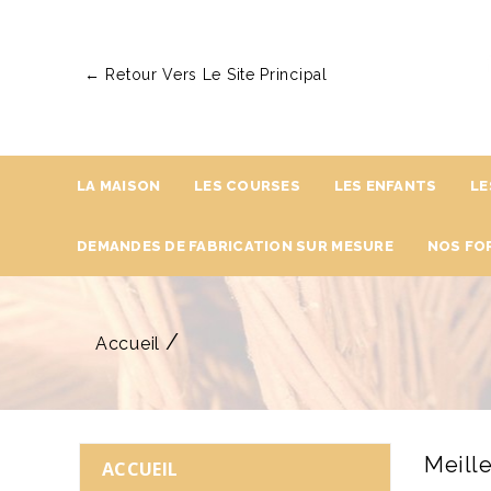
← Retour Vers Le Site Principal
LA MAISON
LES COURSES
LES ENFANTS
LE
DEMANDES DE FABRICATION SUR MESURE
NOS FO
Accueil
Meill
ACCUEIL