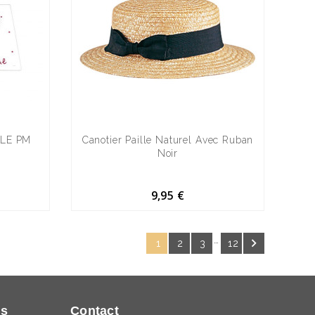
ELE PM
Canotier Paille Naturel Avec Ruban
Noir
9,95 €
…

1
2
3
12
ns
Contact