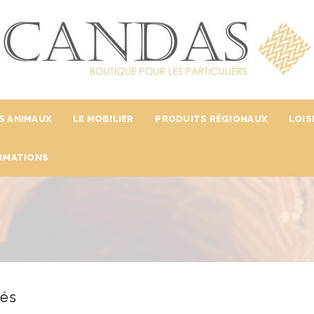
S ANIMAUX
LE MOBILIER
PRODUITS RÉGIONAUX
LOIS
RMATIONS
és