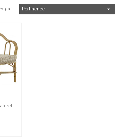

er par :
Pertinence
aturel