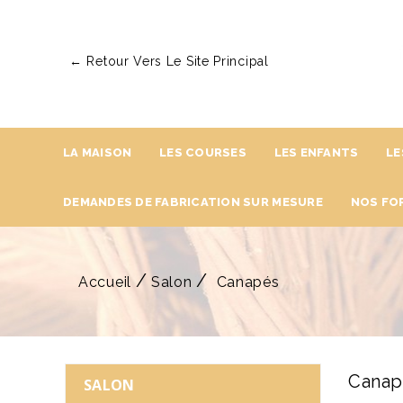
← Retour Vers Le Site Principal
LA MAISON
LES COURSES
LES ENFANTS
LE
DEMANDES DE FABRICATION SUR MESURE
NOS FO
Accueil
Salon
Canapés
Canap
SALON