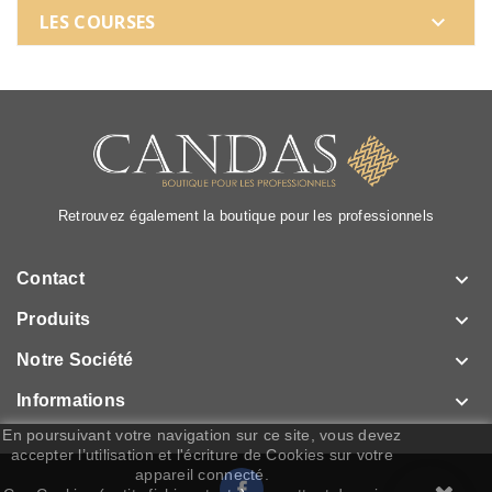
LES COURSES

Retrouvez également la boutique pour les professionnels

Contact

Produits

Notre Société

Informations
En poursuivant votre navigation sur ce site, vous devez
accepter l’utilisation et l'écriture de Cookies sur votre
appareil connecté.
Facebook