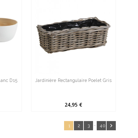
lanc D15
Jardinière Rectangulaire Poelet Gris
24,95 €
…

1
2
3
40