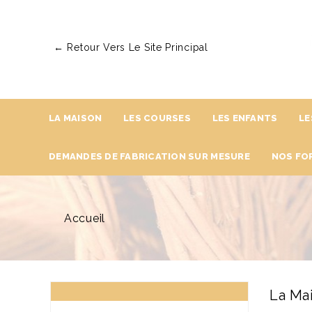
← Retour Vers Le Site Principal
LA MAISON
LES COURSES
LES ENFANTS
LE
DEMANDES DE FABRICATION SUR MESURE
NOS FO
Accueil
La Ma