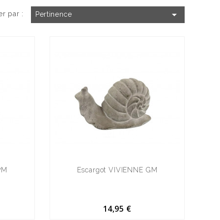

er par :
Pertinence
PM
Escargot VIVIENNE GM
14,95 €