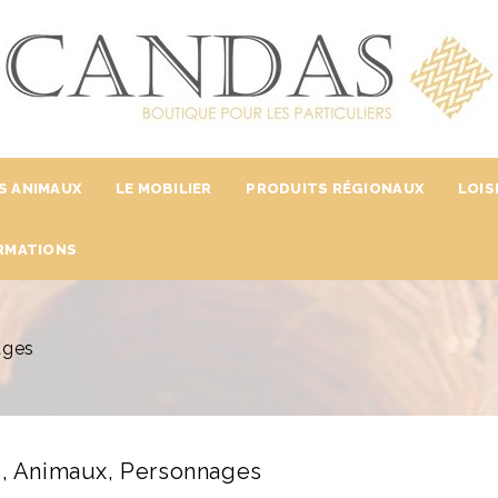
S ANIMAUX
LE MOBILIER
PRODUITS RÉGIONAUX
LOIS
RMATIONS
ages
s, Animaux, Personnages