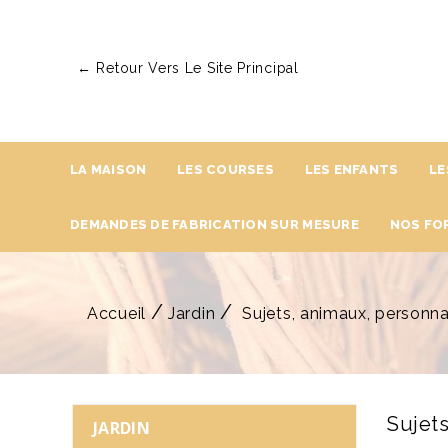
← Retour Vers Le Site Principal
LA MAISON
LES COURSES
LES ENFANTS
LE
DEMANDES DE FABRICATION SUR MESURE
NOS FO
Accueil
Jardin
Sujets, animaux, personn
Sujet
JARDIN