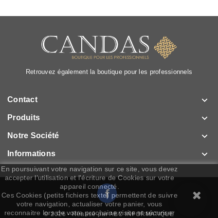
Retrouvez également la boutique pour les professionnels

Contact

Produits

Notre Société

Informations
En poursuivant votre navigation sur ce site, vous devez
accepter l’utilisation et l'écriture de Cookies sur votre
appareil connecté.
Facebook
Ces Cookies (petits fichiers texte) permettent de suivre
votre navigation, actualiser votre panier, vous
reconnaitre lors de votre prochaine visite et sécuriser
© 2026 - Réalisé par ABC INFORMATIQUE