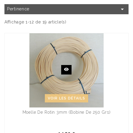

Pertinence
Affichage 1-12 de 19 article(s)
VOIR LES DÉTAILS
Moelle De Rotin 3mm (bobine De 250 Grs)