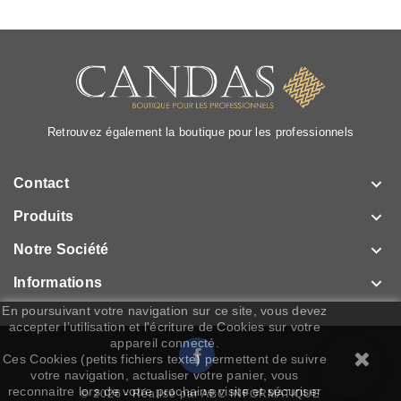
Retrouvez également la boutique pour les professionnels

Contact

Produits

Notre Société

Informations
En poursuivant votre navigation sur ce site, vous devez
accepter l’utilisation et l'écriture de Cookies sur votre
appareil connecté.
Facebook
Ces Cookies (petits fichiers texte) permettent de suivre
votre navigation, actualiser votre panier, vous
reconnaitre lors de votre prochaine visite et sécuriser
© 2026 - Réalisé par ABC INFORMATIQUE