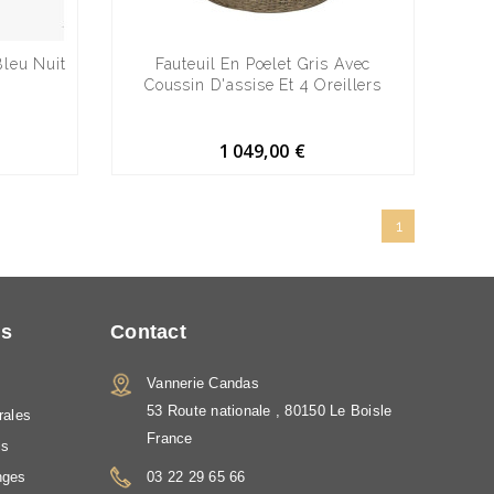
Bleu Nuit
Fauteuil En Poelet Gris Avec
Coussin D'assise Et 4 Oreillers
1 049,00 €
1
ns
Contact
Vannerie Candas
s
53 Route nationale , 80150 Le Boisle
rales
France
is
nges
03 22 29 65 66