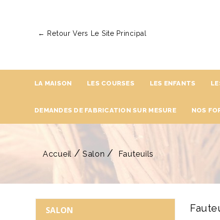
← Retour Vers Le Site Principal
LA MAISON
LES COURSES
LES ENFANTS
LE
DEMANDES DE FABRICATION SUR MESURE
NOS FO
Accueil
Salon
Fauteuils
Faute
SALON