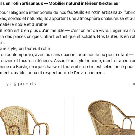
ils en rotin artisanaux — Mobilier naturel intérieur & extérieur
fauteuils en rotin artisanaux
our l'élégance intemporelle de nos
, fabri
les, solides et naturels, ils apportent une atmosphère chaleureuse et au
 matière noble et durable
il rotin
est bien plus qu'un meuble — c'est un art de vivre. Léger mais rési
fauteuils en ro
 à des pièces uniques, alliant esthétique et solidité. Nos
in.
ue style, un fauteuil rotin
 ou contemporain, avec ou sans coussin, pour adulte ou pour enfant — 
s envies et tous les intérieurs. Associé au style bohème, méditerranéen 
chaise et fauteuil en rotin
erie du Boisle, chaque
est sélectionné pour l
ement durable, beau et respectueux de l'environnement.
Il y a 9 produits.
Tri