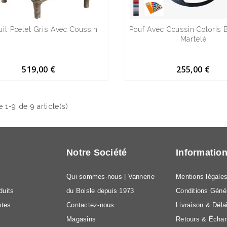
uil Poelet Gris Avec Coussin
Pouf Avec Coussin Coloris 
Martelé
519,00 €
255,00 €
 1-9 de 9 article(s)
Notre Société
Informatio
Qui sommes-nous | Vannerie
Mentions légale
duits
du Boisle depuis 1973
Conditions Géné
ntes
Contactez-nous
Livraison & Déla
Magasins
Retours & Écha