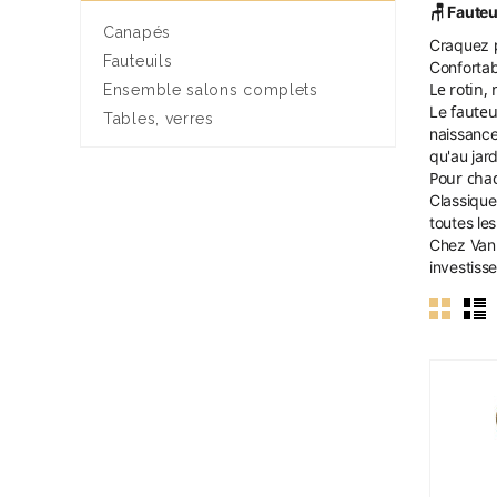
🪑 Fauteu
Canapés
Craquez p
Fauteuils
Confortab
Le rotin,
Ensemble salons complets
fauteu
Le
Tables, verres
naissance
qu'au jard
Pour chaq
Classique
toutes le
Chez Vann
investiss