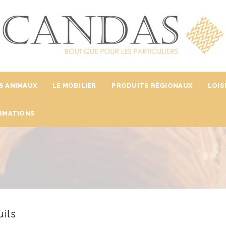
S ANIMAUX
LE MOBILIER
PRODUITS RÉGIONAUX
LOIS
RMATIONS
uils