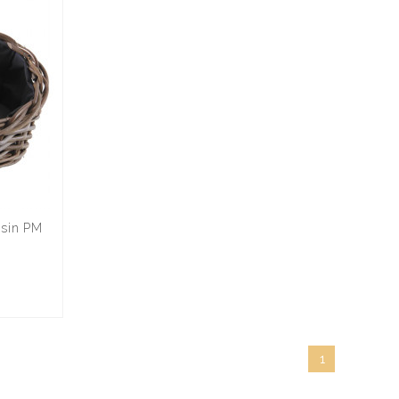
ssin PM
1