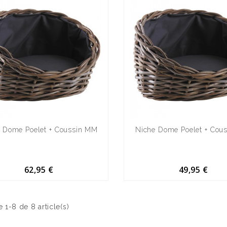
 Dome Poelet + Coussin MM
Niche Dome Poelet + Cou
62,95 €
49,95 €
e 1-8 de 8 article(s)