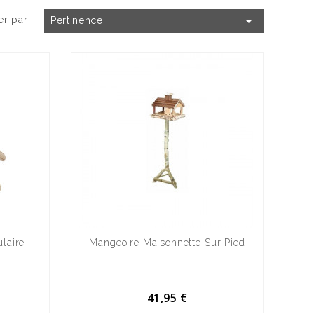

er par :
Pertinence
laire
Mangeoire Maisonnette Sur Pied
41,95 €