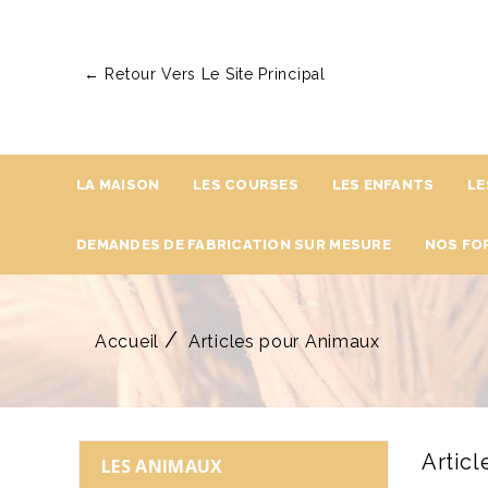
← Retour Vers Le Site Principal
LA MAISON
LES COURSES
LES ENFANTS
LE
DEMANDES DE FABRICATION SUR MESURE
NOS FO
Accueil
Articles pour Animaux
Artic
LES ANIMAUX