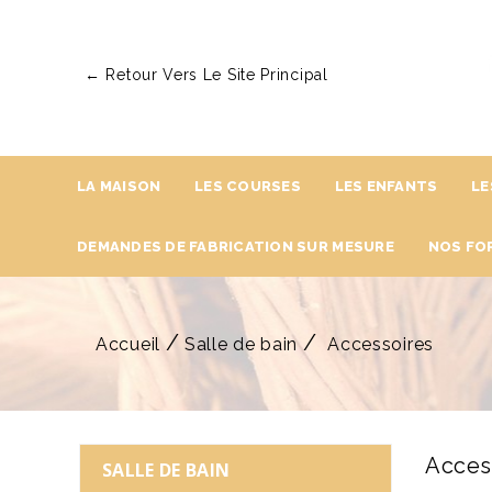
← Retour Vers Le Site Principal
LA MAISON
LES COURSES
LES ENFANTS
LE
DEMANDES DE FABRICATION SUR MESURE
NOS FO
Accueil
Salle de bain
Accessoires
Acces
SALLE DE BAIN