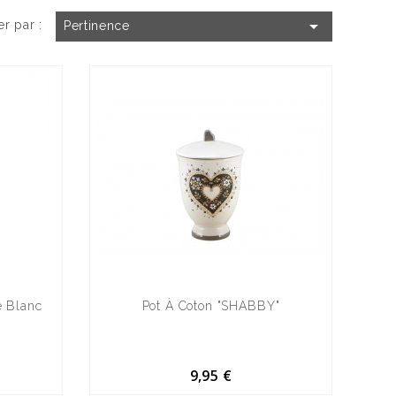

er par :
Pertinence
é Blanc
Pot À Coton "SHABBY"
9,95 €