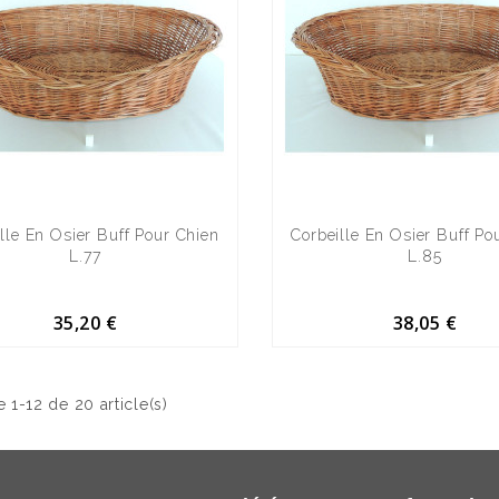
lle En Osier Buff Pour Chien
Corbeille En Osier Buff Po
L.77
L.85
35,20 €
38,05 €
e 1-12 de 20 article(s)