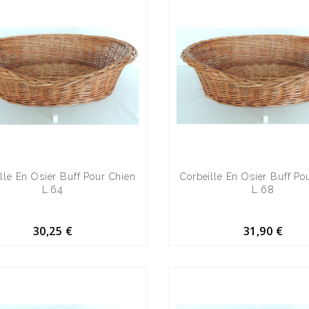
lle En Osier Buff Pour Chien
Corbeille En Osier Buff Po
L.64
L.68
30,25 €
31,90 €