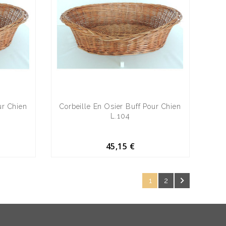
ur Chien
Corbeille En Osier Buff Pour Chien
L.104
45,15 €

1
2