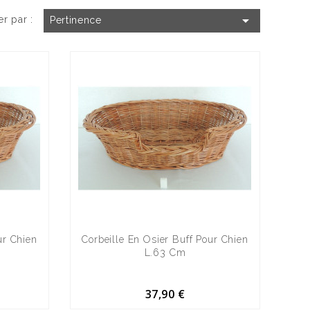

er par :
Pertinence
ur Chien
Corbeille En Osier Buff Pour Chien
L.63 Cm
37,90 €