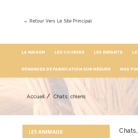
← Retour Vers Le Site Principal
LA MAISON
LES COURSES
LES ENFANTS
LE
DEMANDES DE FABRICATION SUR MESURE
NOS FO
Accueil
Chats, chiens
Chats
LES ANIMAUX