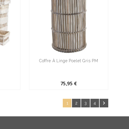
Coffre À Linge Poelet Gris PM
75,95 €

1
2
3
4