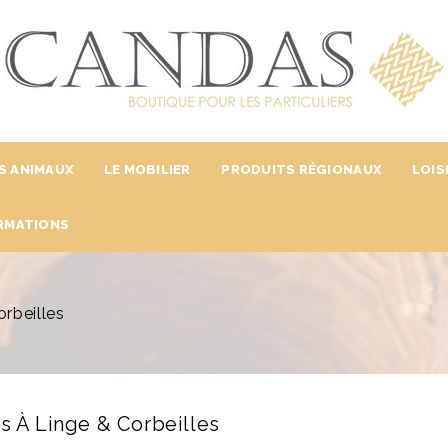
S ANIMAUX
LE MOBILIER
PRODUITS RÉGIONAUX
LOIS
RMATIONS
orbeilles
s À Linge & Corbeilles