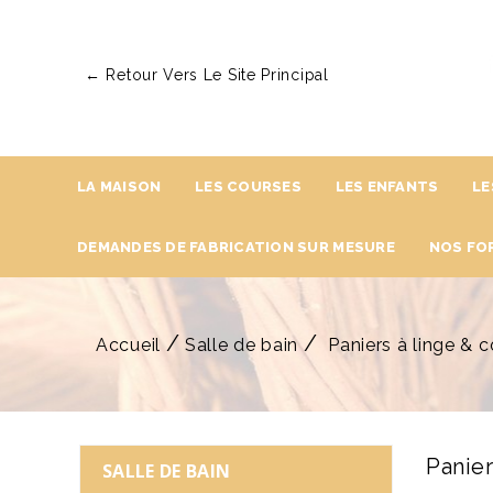
← Retour Vers Le Site Principal
LA MAISON
LES COURSES
LES ENFANTS
LE
DEMANDES DE FABRICATION SUR MESURE
NOS FO
Accueil
Salle de bain
Paniers à linge & c
Panier
SALLE DE BAIN