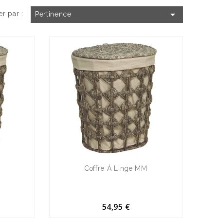

er par :
Pertinence
Coffre À Linge MM
54,95 €