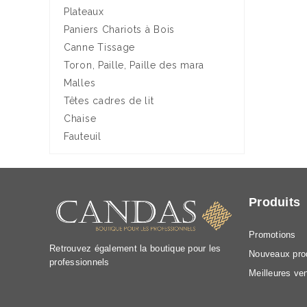
Plateaux
Paniers Chariots à Bois
Canne Tissage
Toron, Paille, Paille des mara
Malles
Têtes cadres de lit
Chaise
Fauteuil
Produits
Promotions
Retrouvez également la boutique pour les
Nouveaux pro
professionnels
Meilleures ve