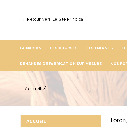
← Retour Vers Le Site Principal
LA MAISON
LES COURSES
LES ENFANTS
LE
DEMANDES DE FABRICATION SUR MESURE
NOS FO
Accueil
Toron,
ACCUEIL