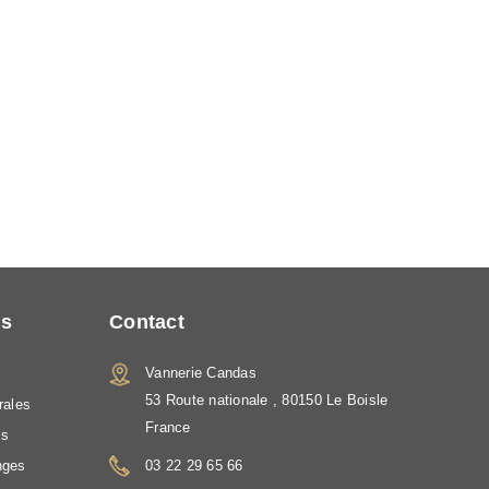
ns
Contact
Vannerie Candas
s
53 Route nationale , 80150 Le Boisle
rales
France
is
nges
03 22 29 65 66