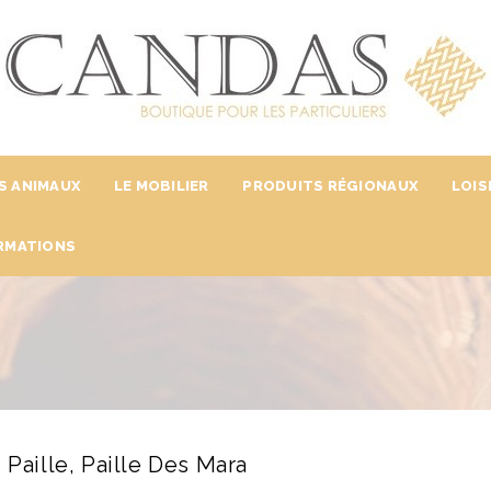
S ANIMAUX
LE MOBILIER
PRODUITS RÉGIONAUX
LOIS
RMATIONS
 Paille, Paille Des Mara