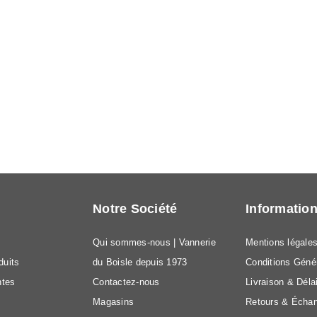
Notre Société
Informatio
Qui sommes-nous | Vannerie
Mentions légale
duits
du Boisle depuis 1973
Conditions Géné
ntes
Contactez-nous
Livraison & Déla
Magasins
Retours & Écha