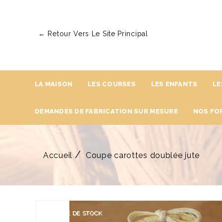
← Retour Vers Le Site Principal
LA MAISON
LES COURSES
LES ENFANTS
LE
DEMANDES DE FABRICATION SUR MESURE
NOS FO
Accueil
Coupe carottes doublée jute
RUPTURE DE STOCK
RUPTURE DE STOCK