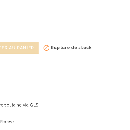

Rupture de stock
ER AU PANIER
opolitaine via GLS
 France