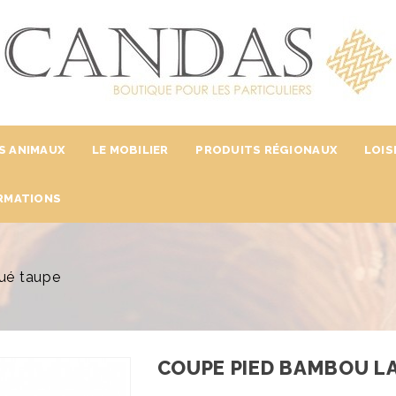
S ANIMAUX
LE MOBILIER
PRODUITS RÉGIONAUX
LOIS
RMATIONS
ué taupe
COUPE PIED BAMBOU L