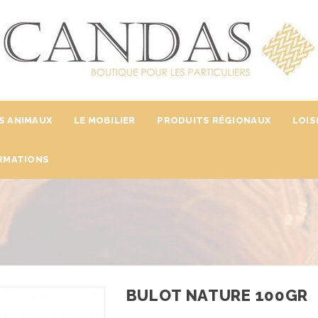
S ANIMAUX
LE MOBILIER
PRODUITS RÉGIONAUX
LOIS
RMATIONS
BULOT NATURE 100GR