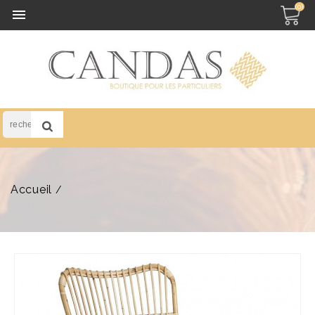
(0)

Accueil