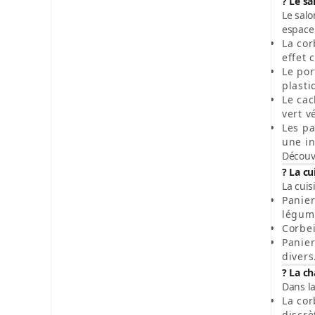
?️ Le s
Le salo
espace 
La cor
effet 
Le por
plasti
Le cac
vert v
Les p
une in
Découv
?️ La c
La cuis
Panier
légume
Corbei
Panie
divers
?️ La c
Dans la
La cor
discrè