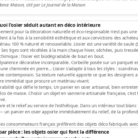
ance Maison, cité par Le Journal de la Maison
oi l'osier séduit autant en déco intérieure
uement pour la
décoration naturelle et éco-responsable
n'est pas une 
lent à la fois à la sensibilité esthétique et aux convictions des achete
ériau 100 % naturel et renouvelable.
L'osier est une variété de saule (
 Ses tiges sont récoltées à la main chaque hiver, séchées, puis tressé
chimique : l'osier est biodégradable de bout en bout.
lyvalence décorative incomparable.
Corbeille posée sur un parquet en
une cheminée en pierre… L'osier s'adapte à tous les styles : scandi
 contemporain. Sa texture naturelle apporte ce que les designers app
tre immédiat que procure un matériau vivant.
abilité qui défie le temps.
Un panier en osier artisanal, bien entreten
éco de masse. Choisir un objet en
vannerie artisanale française
, c'es
ve.
ure et le relief au service de l'esthétique.
Dans un intérieur tout blanc 
— un panier en osier apporte immédiatement du relief, de la profond
es consommateurs français préfèrent des objets déco fabriqués avec
par pièce : les objets osier qui font la différence