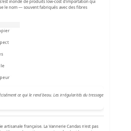
s'est inondé de produits low-cost d'importation qui
que le nom — souvent fabriqués avec des fibres
apier
spect
es
lle
mpeur
écisément ce qui le rend beau. Les irrégularités du tressage
ie artisanale française. La
Vannerie Candas
n'est pas