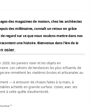
 pages des magazines de maison, chez les architectes
depuis des millénaires, connaît un retour en grâce
nt de regard sur ce que nous voulons mettre dans nos
racontent une histoire. Bienvenue dans l'ère de la
en osier
.
n 2026, les
paniers osier
et les
objets en
ine. Les cahiers de tendances les plus influents de
tagecore remettent les matières brutes et artisanales au
rement — à entourer de choses faites à la main, à
jetables achetés en grande surface. L'osier, avec ses
ent à cette quête d'authenticité.
leureux""