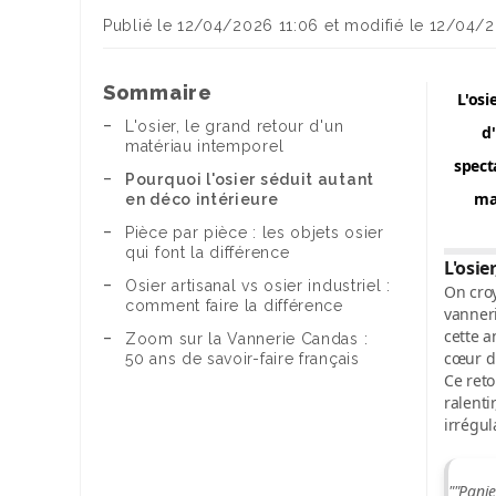
Publié le 12/04/2026 11:06 et modifié le 12/04/
Sommaire
L'osi
L'osier, le grand retour d'un
d'
matériau intemporel
spect
Pourquoi l'osier séduit autant
mai
en déco intérieure
Pièce par pièce : les objets osier
qui font la différence
L'osie
Osier artisanal vs osier industriel :
On croy
comment faire la différence
vanner
cette a
Zoom sur la Vannerie Candas :
cœur du
50 ans de savoir-faire français
Ce reto
ralenti
irrégul
""Panie