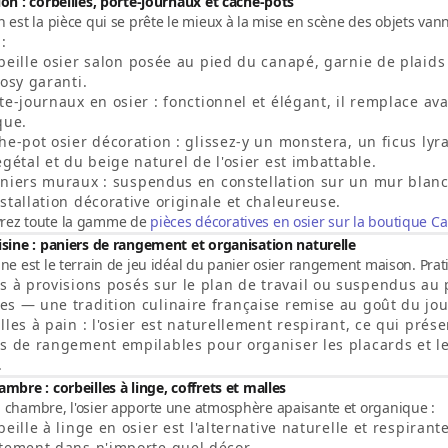
alon : corbeilles, porte-journaux et cache-pots
n est la pièce qui se prête le mieux à la mise en scène des
objets vann
:
beille osier salon
posée au pied du canapé, garnie de plaids 
cosy garanti.
te-journaux en osier
: fonctionnel et élégant, il remplace a
que.
he-pot osier décoration
: glissez-y un monstera, un ficus ly
égétal et du beige naturel de l'osier est imbattable.
aniers muraux
: suspendus en constellation sur un mur blanc,
stallation décorative originale et chaleureuse.
rez toute la gamme de
pièces décoratives en osier sur la boutique C
uisine : paniers de rangement et organisation naturelle
ine est le terrain de jeu idéal du
panier osier rangement maison
. Prat
s à provisions
posés sur le plan de travail ou suspendus au p
s — une tradition culinaire française remise au goût du jou
lles à pain
: l'osier est naturellement respirant, ce qui prés
rs de rangement empilables
pour organiser les placards et les
.
hambre : corbeilles à linge, coffrets et malles
 chambre, l'osier apporte une atmosphère apaisante et organique :
beille à linge en osier
est l'alternative naturelle et respirant
tement dans n'importe quel décor.