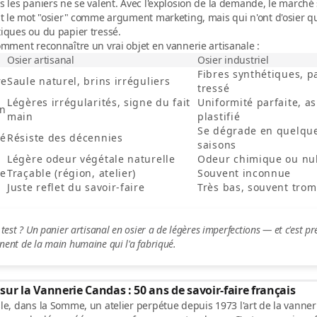
s les paniers ne se valent. Avec l'explosion de la demande, le marché 
nt le mot "osier" comme argument marketing, mais qui n'ont d'osier 
iques ou du papier tressé.
comment reconnaître un vrai
objet en vannerie artisanale
:
Osier artisanal
Osier industriel
Fibres synthétiques, p
re
Saule naturel, brins irréguliers
tressé
Légères irrégularités, signe du fait
Uniformité parfaite, a
on
main
plastifié
Se dégrade en quelqu
té
Résiste des décennies
saisons
Légère odeur végétale naturelle
Odeur chimique ou nu
ne
Traçable (région, atelier)
Souvent inconnue
Juste reflet du savoir-faire
Très bas, souvent tro
 test ?
Un panier artisanal en osier a de légères imperfections — et c'est pr
nent de la main humaine qui l'a fabriqué.
ur la Vannerie Candas : 50 ans de savoir-faire français
sle, dans la Somme, un atelier perpétue depuis
1973
l'art de la vanner