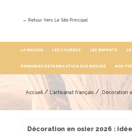
← Retour Vers Le Site Principal
LA MAISON
LES COURSES
LES ENFANTS
LE
DEMANDES DE FABRICATION SUR MESURE
NOS FO
Accueil
L'artisanat français
Décoration e
Décoration en osier 2026 : idé