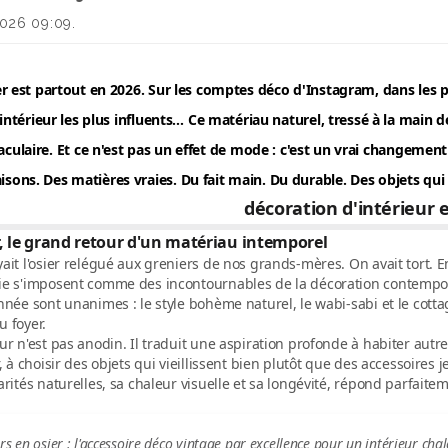
2026 09:09.
er est partout en 2026. Sur les comptes déco d'Instagram, dans les
intérieur les plus influents… Ce matériau naturel, tressé à la main 
aculaire. Et ce n'est pas un effet de mode : c'est un vrai changeme
sons. Des matières vraies. Du fait main. Du durable. Des objets qui 
décoration d'intérieur 
r, le grand retour d'un matériau intemporel
ait l'osier relégué aux greniers de nos grands-mères. On avait tort. E
ie
s'imposent comme des incontournables de la décoration contempora
nnée sont unanimes : le style
bohème naturel
, le wabi-sabi et le cot
 foyer.
ur n'est pas anodin. Il traduit une aspiration profonde à habiter aut
r, à choisir des objets qui vieillissent bien plutôt que des accessoires 
arités naturelles, sa chaleur visuelle et sa longévité, répond parfaitem
rs en osier : l'accessoire déco vintage par excellence pour un intérieur cha