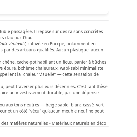
lubie passagère. Il repose sur des raisons concrètes
urs d'aujourd'hui.
Salix viminalis
) cultivée en Europe, notamment en
es par des artisans qualifiés. Aucun plastique, aucun
 chêne, cache-pot habillant un ficus, panier à bûches
nave épuré, bohème chaleureux, wabi-sabi minimaliste
ellent la "chaleur visuelle" — cette sensation de
u, peut traverser plusieurs décennies. C'est l'antithèse
t faire un investissement durable, pas une dépense
ou aux tons neutres — beige sable, blanc cassé, vert
eur et un côté "vécu" qu'aucun meuble neuf ne peut
 des matières naturelles
- Matériaux naturels en déco