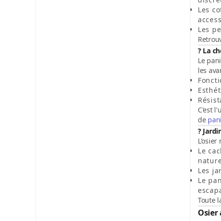
Les co
access
Les pe
Retrou
? La ch
Le
pani
les ava
Foncti
Esthé
Résist
C'est l
de
pan
? Jardi
L'osier
Le cac
nature
Les ja
Le pa
escap
Toute 
Osier 