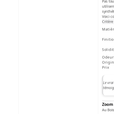
Pas tou
utilise
synthét
Voici 
Critère
Matiè
Finiti
Solidi
Odeur
Origi
Prix
Le vrai
témoig
Zoom s
Au Boi