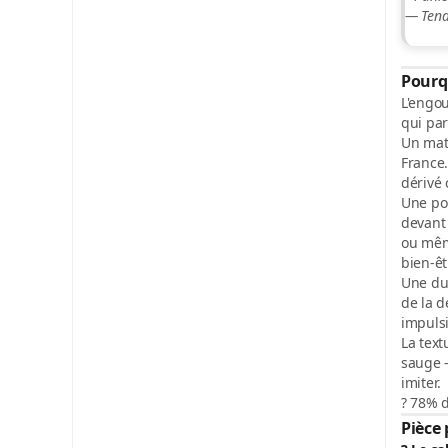
— Tend
Pourqu
L'engo
qui par
Un mat
France.
dérivé 
Une po
devant 
ou même
bien-ê
Une dur
de la d
impulsi
La text
sauge 
imiter.
?
78% d
Pièce 