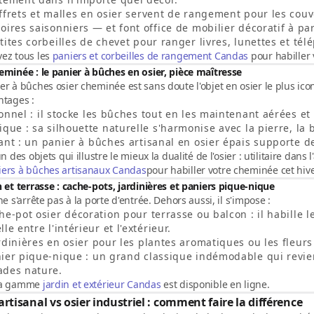
ffrets et malles en osier
servent de rangement pour les couve
oires saisonniers — et font office de mobilier décoratif à par
tites corbeilles de chevet
pour ranger livres, lunettes et tél
vez tous les
paniers et corbeilles de rangement Candas
pour habiller
eminée : le panier à bûches en osier, pièce maîtresse
er à bûches osier cheminée
est sans doute l'objet en osier le plus ico
ntages :
onnel
: il stocke les bûches tout en les maintenant aérées et
tique
: sa silhouette naturelle s'harmonise avec la pierre, la
ant
: un panier à bûches artisanal en osier épais supporte 
'un des objets qui illustre le mieux la dualité de l'osier : utilitaire dan
iers à bûches artisanaux Candas
pour habiller votre cheminée cet hive
n et terrasse : cache-pots, jardinières et paniers pique-nique
 ne s'arrête pas à la porte d'entrée. Dehors aussi, il s'impose :
he-pot osier décoration
pour terrasse ou balcon : il habille l
lle entre l'intérieur et l'extérieur.
rdinières en osier
pour les plantes aromatiques ou les fleurs
nier pique-nique
: un grand classique indémodable qui revient
ades nature.
la gamme
jardin et extérieur Candas
est disponible en ligne.
artisanal vs osier industriel : comment faire la différence