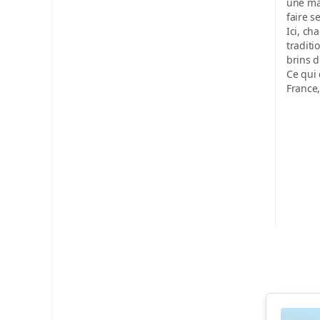
une mar
faire s
Ici, ch
traditi
brins d
Ce qui 
France,